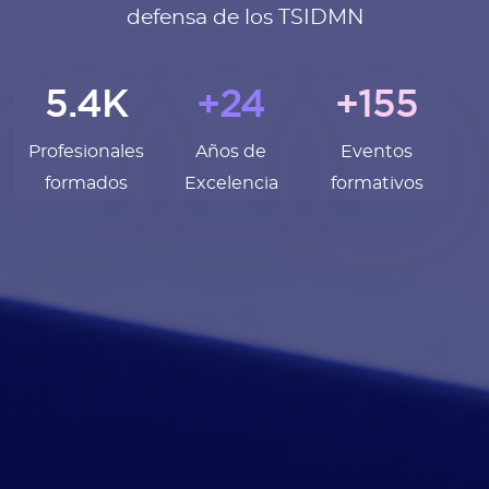
defensa de los TSIDMN
5.4K
+24
+155
Profesionales
Años de
Eventos
formados
Excelencia
formativos