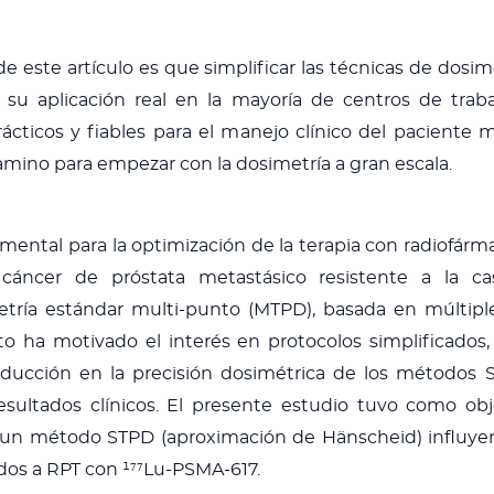
 de este artículo es que simplificar las técnicas de dos
u aplicación real en la mayoría de centros de traba
rácticos y fiables para el manejo clínico del paciente 
amino para empezar con la dosimetría a gran escala.
mental para la optimización de la terapia con radiofárm
cáncer de próstata metastásico resistente a la ca
etría estándar multi-punto (MTPD), basada en múltipl
Esto ha motivado el interés en protocolos simplificado
reducción en la precisión dosimétrica de los métodos 
esultados clínicos. El presente estudio tuvo como objet
un método STPD (aproximación de Hänscheid) influyen 
dos a RPT con ¹⁷⁷Lu-PSMA-617.