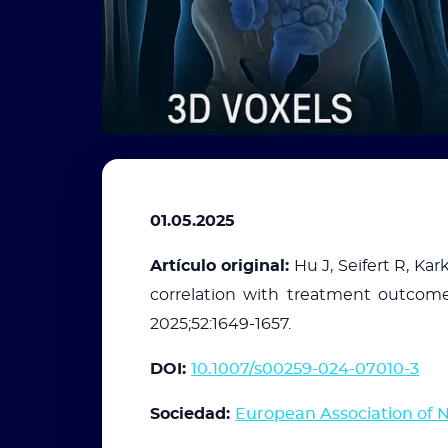
01.05.2025
Artículo original:
Hu J, Seifert R, Ka
correlation with treatment outcom
2025;52:1649-1657.
DOI:
10.1007/s00259-024-07010-3
Sociedad:
European Association of 