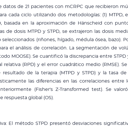
o de datos de 21 pacientes con mCRPC que recibieron múl
ara cada ciclo utilizando dos metodologías: (1) MTPD
D, basada en la aproximación de Hänscheid con punto
pas de dosis MTPD y STPD, se extrajeron las dosis med
 seleccionados (riñones, hígado, médula ósea, bazo). Po
 para el análisis de correlación. La segmentación de vo
odo MOOSE). Se cuantificó la discrepancia entre STPD 
l relativa (RPD) y el error cuadrático medio (RMSE). Se 
 resultado de la terapia (MTPD y STPD) y la tasa de 
dísticamente las diferencias en las correlaciones entre
teriormente (Fisher's Z-Transformed test). Se valoró
e respuesta global (OS).
va: El método STPD presentó desviaciones significati