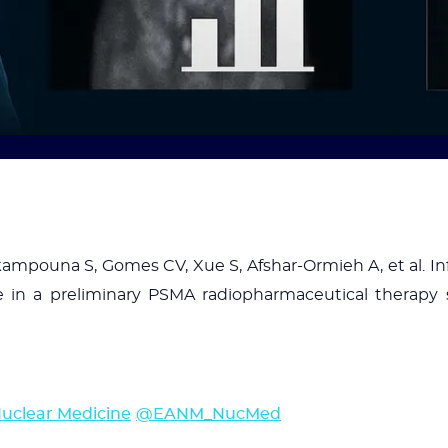
rkampouna S, Gomes CV, Xue S, Afshar-Ormieh A, et al. I
e in a preliminary PSMA radiopharmaceutical therapy 
Nuclear Medicine
@EANM_NucMed