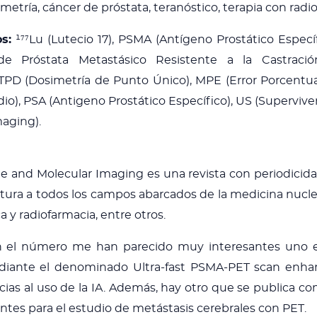
etría, cáncer de próstata, teranóstico, terapia con radi
s:
¹⁷⁷Lu (Lutecio 17), PSMA (Antígeno Prostático Espec
e Próstata Metastásico Resistente a la Castración
PD (Dosimetría de Punto Único), MPE (Error Porcentua
dio), PSA (Antigeno Prostático Específico), US (Superviv
maging).
e and Molecular Imaging es una revista con periodicid
rtura a todos los campos abarcados de la medicina nucle
a y radiofarmacia, entre otros.
en el número me han parecido muy interesantes uno en
ediante el denominado Ultra-fast PSMA-PET scan enha
ias al uso de la IA. Además, hay otro que se publica co
entes para el estudio de metástasis cerebrales con PET.