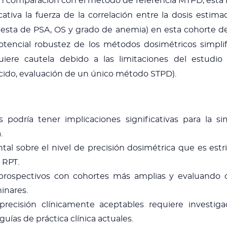
en comparación con el método de referencia MTPD, esta 
ativa la fuerza de la correlación entre la dosis estim
uesta de PSA, OS y grado de anemia) en esta cohorte d
otencial robustez de los métodos dosimétricos simplif
uiere cautela debido a las limitaciones del estudio
cido, evaluación de un único método STPD).
 podría tener implicaciones significativas para la sim
.
tal sobre el nivel de precisión dosimétrica que es est
 RPT.
s prospectivos con cohortes más amplias y evaluando 
inares.
recisión clínicamente aceptables requiere investiga
uías de práctica clínica actuales.