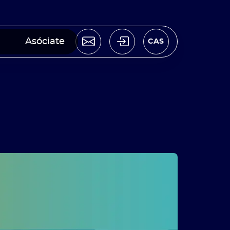
Asóciate
CAS