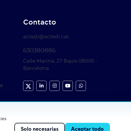
Contacto
actedi@actedi.cat
630380886
Calle Marina, 27 Bajos 08005 -
Barcelona
de
kies
Solo necesarias
Aceptar todo