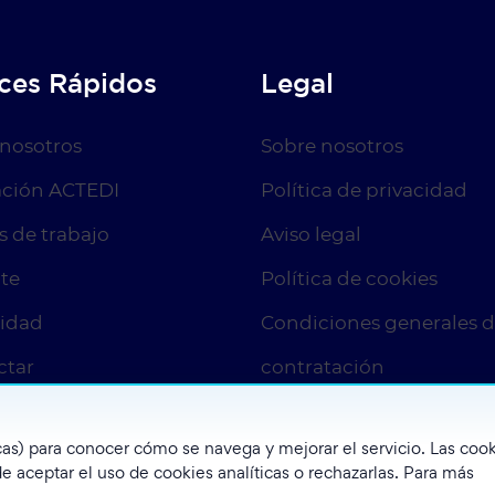
ces Rápidos
Legal
 nosotros
Sobre nosotros
ción ACTEDI
Política de privacidad
s de trabajo
Aviso legal
te
Política de cookies
lidad
Condiciones generales 
ctar
contratación
ticas) para conocer cómo se navega y mejorar el servicio. Las coo
e aceptar el uso de cookies analíticas o rechazarlas. Para más
©
2026