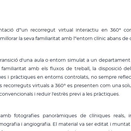
ntació d‟un recorregut virtual interactiu en 360° c
 millorar la seva familiaritat amb l‟entorn clínic abans d
transició d'una aula o entorn simulat a un departament c
miliaritat amb els fluxos de treball, la disposició de
ues i pràctiques en entorns controlats, no sempre reflecte
ls recorreguts virtuals a 360° es presenten com una sol
encionals i reduir l'estrès previ a les pràctiques.
 amb fotografies panoràmiques de clíniques reals, i
mografia i angiografia. El material va ser editat i munt