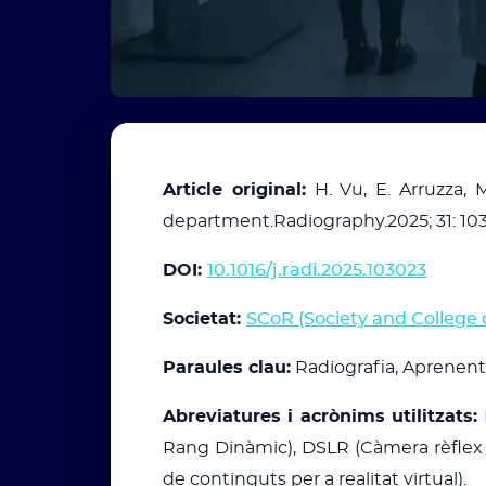
Article original:
H. Vu, E. Arruzza, M
department.Radiography.2025; 31: 10
DOI:
10.1016/j.radi.2025.103023
Societat:
SCoR (Society and College 
Paraules clau:
Radiografia, Aprenentat
Abreviatures i acrònims utilitzats:
Rang Dinàmic), DSLR (Càmera rèflex d
de continguts per a realitat virtual).