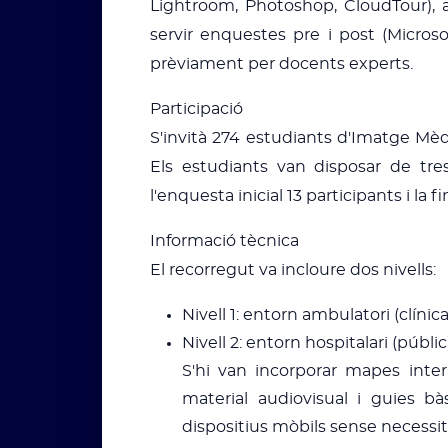
Lightroom, Photoshop, CloudTour), a
servir enquestes pre i post (Microso
prèviament per docents experts.
Participació
S'invità 274 estudiants d'Imatge Mèd
Els estudiants van disposar de tre
l'enquesta inicial 13 participants i la 
Informació tècnica
El recorregut va incloure dos nivells:
Nivell 1: entorn ambulatori (clínica
Nivell 2: entorn hospitalari (públic)
S'hi van incorporar mapes inte
material audiovisual i guies b
dispositius mòbils sense necessita