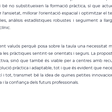
. Si bé no substitueixen la formació pràctica, sí que
 l'ansietat, millorar l'orientació espacial i optimitzar e
s, anàlisis estadístiques robustes i seguiment a llarg
clínic.
ent valuós perquè posa sobre la taula una necessitat mo
 a les pràctiques sentint-se orientats i segurs. La propost
tiva, sinó que també és viable per a centres amb recurs
lució pràctica i adaptable, tot i que és evident que nec
ixí i tot, transmet bé la idea de quines petites innova
 i la confiança dels futurs professionals.