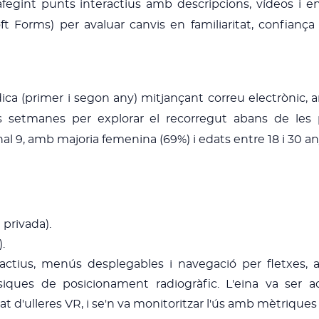
fegint punts interactius amb descripcions, vídeos i enl
ft Forms) per avaluar canvis en familiaritat, confiança
ica (primer i segon any) mitjançant correu electrònic, a
s setmanes per explorar el recorregut abans de les 
final 9, amb majoria femenina (69%) i edats entre 18 i 30 an
 privada).
.
ractius, menús desplegables i navegació per fletxes
àsiques de posicionament radiogràfic. L'eina va ser
t d'ulleres VR, i se'n va monitoritzar l'ús amb mètriques