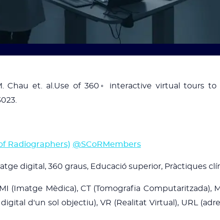
. Chau et. al.Use of 360◦ interactive virtual tours to
3023.
of Radiographers)
@SCoRMembers
ge digital, 360 graus, Educació superior, Pràctiques clín
MI (Imatge Mèdica), CT (Tomografia Computaritzada), M
igital d'un sol objectiu), VR (Realitat Virtual), URL (a