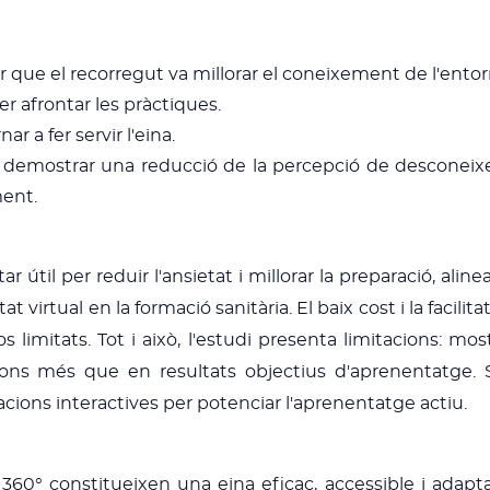
r que el recorregut va millorar el coneixement de l'entor
r afrontar les pràctiques.
r a fer servir l'eina.
n demostrar una reducció de la percepció de desconei
ment.
tar útil per reduir l'ansietat i millorar la preparació, a
itat virtual en la formació sanitària. El baix cost i la faci
s limitats. Tot i això, l'estudi presenta limitacions: mos
s més que en resultats objectius d'aprenentatge. Se
luacions interactives per potenciar l'aprenentatge actiu.
a 360° constitueixen una eina eficaç, accessible i adap