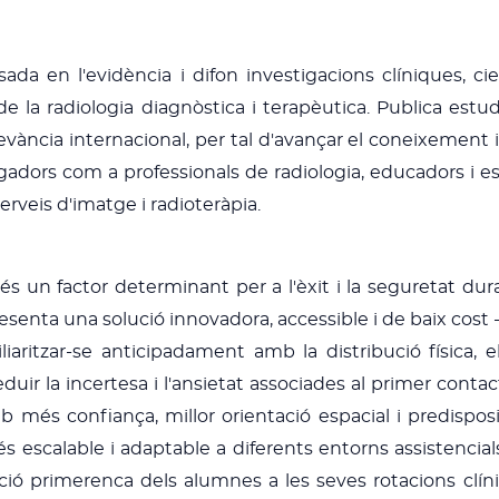
da en l'evidència i difon investigacions clíniques, cien
 la radiologia diagnòstica i terapèutica. Publica estud
llevància internacional, per tal d'avançar el coneixement
gadors com a professionals de radiologia, educadors i e
serveis d'imatge i radioteràpia.
c és un factor determinant per a l'èxit i la seguretat du
resenta una solució innovadora, accessible i de baix cost -
aritzar-se anticipadament amb la distribució física, el
uir la incertesa i l'ansietat associades al primer contac
mb més confiança, millor orientació espacial i predispo
és escalable i adaptable a diferents entorns assistencia
ació primerenca dels alumnes a les seves rotacions clín