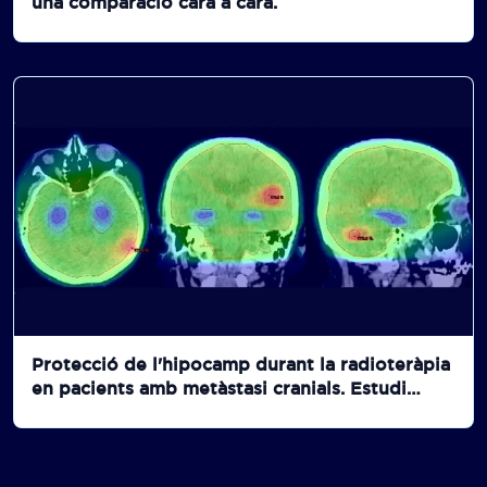
una comparació cara a cara.
Protecció de l'hipocamp durant la radioteràpia
en pacients amb metàstasi cranials. Estudi
comparatiu entre RDT holocranial amb
protecció de l'hipocamp més memantina i RDT
holocranial més memantina.