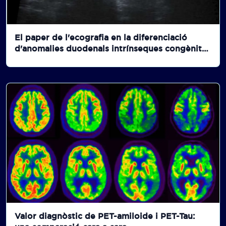
El paper de l'ecografia en la diferenciació
d'anomalies duodenals intrínseques congènites
de la malrotación intestinal: destacant els nous
signes de engrossiment duodenal, la paret
gàstrica i hiperecogenicidad.
Valor diagnòstic de PET-amiloide i PET-Tau: