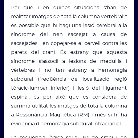
Per què i en quines situacions s'han de
realitzar imatges de tota la columna vertebral?:
és possible que hi hagi una lesió cerebral a la
síndrome del nen sacsejat a causa de
sacsejades i en copejar-se el cervell contra les
parets del crani. És estrany que aquesta
síndrome s'associï a lesions de medul·la i
vèrtebres i no tan estrany a hemorràgia
subdural (freqüència de localització regió
tòracic-lumbar inferior) i lesió del lligament
espinal, és per això que es considera de
summa utilitat les imatges de tota la columna
a Ressonància Magnètica (RM) i més si hi ha
evidència d'hemorràgia subdural intracranial.
La seqüència lògica seria RM de crani i en