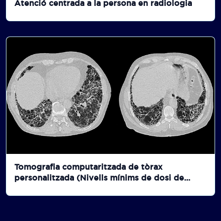
Atenció centrada a la persona en radiologia
Tomografia computaritzada de tòrax
personalitzada (Nivells mínims de dosi de
radiació diagnòstica per a la detecció de
fibrosi, nòduls i pneumònia).