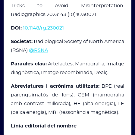
Tricks to Avoid Misinterpretation.
Radiographics 2023: 43 (10):e230021.
DOI:
10.1148/rg.230021
Societat:
Radiological Society of North America
(RSNA)
@RSNA
Paraules clau:
Artefactes, Mamografia, Imatge
diagnòstica, Imatge recombinada, Realç.
Abreviatures i acrònims utilitzats:
BPE (real
parenquimatós de fons), CEM (mamografia
amb contrast millorada), HE (alta energia), LE
(baixa energia), MRI (ressonància magnètica).
Línia editorial del nombre