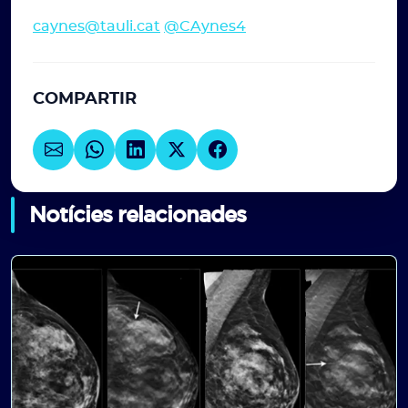
caynes@tauli.cat
@CAynes4
COMPARTIR
Notícies relacionades