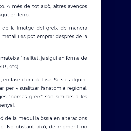
o. A més de tot això, altres avenços
ngut en ferro.
ó de la imatge del greix de manera
 metall i es pot emprar després de la
ateixa finalitat, ja sigui en forma de
R , etc).
n fase i fora de fase. Se sol adquirir
per visualitzar l'anatomia regional,
s “només greix” són similars a les
senyal.
ió de la medul·la òssia en alteracions
erro. No obstant això, de moment no