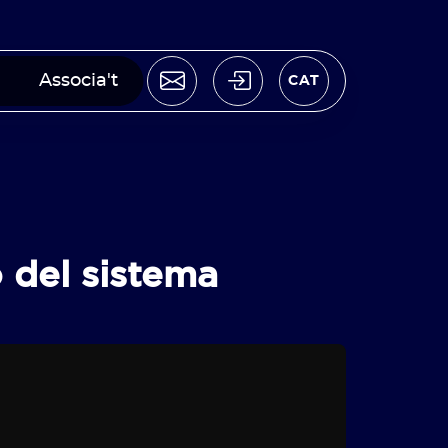
Associa't
CAT
ó del sistema