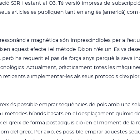
ació SJR i estant al Q3. Té versió impresa de subscripció
 seus articles es publiquen tant en anglès (americà) co
 ressonància magnètica són imprescindibles per a l'estu
en aquest efecte i el mètode Dixon n'és un. Es va de
0), però ha requerit el pas de força anys perquè la seva in
ecnològics. Actualment, pràcticament totes les màquine
 reticents a implementar-les als seus protocols d'explor
greix és possible emprar seqüències de pols amb una sele
ó i mètodes híbrids basats en el desplaçament químic del
ix el greix de forma postadquisició (en el moment de la r
com del greix. Per això, és possible emprar aquestes seqü