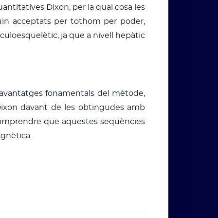
antitatives Dixon, per la qual cosa les
guin acceptats per tothom per poder,
culoesquelètic, ja que a nivell hepàtic
ls avantatges fonamentals del mètode,
 Dixon davant de les obtingudes amb
ot comprendre que aquestes seqüències
gnètica.