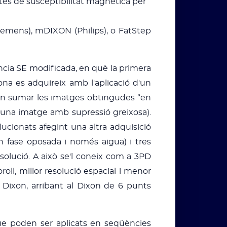
factes de susceptibilitat magnètica per
iemens), mDIXON (Philips), o FatStep
ncia SE modificada, en què la primera
ona es adquireix amb l'aplicació d'un
oden sumar les imatges obtingudes “en
, una imatge amb supressió greixosa).
cionats afegint una altra adquisició
n fase oposada i només aigua) i tres
solució. A això se'l coneix com a 3PD
oll, millor resolució espacial i menor
 Dixon, arribant al Dixon de 6 punts
ue poden ser aplicats en seqüències