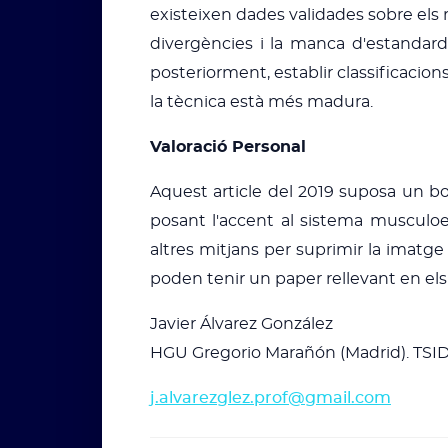
existeixen dades validades sobre els m
divergències i la manca d'estandard
posteriorment, establir classificacion
la tècnica està més madura.
Valoració Personal
Aquest article del 2019 suposa un bo
posant l'accent al sistema musculo
altres mitjans per suprimir la imatg
poden tenir un paper rellevant en el
Javier Álvarez González
HGU Gregorio Marañón (Madrid). TSID
j.alvarezglez.prof@gmail.com