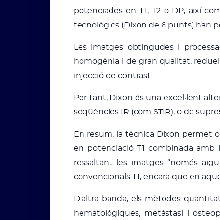
potenciades en T1, T2 o DP, així co
tecnològics (Dixon de 6 punts) han poss
Les imatges obtingudes i processa
homogènia i de gran qualitat, reduei
injecció de contrast.
Per tant, Dixon és una excel·lent alt
seqüències IR (com STIR), o de supress
En resum, la tècnica Dixon permet obt
en potenciació T1 combinada amb la 
ressaltant les imatges “només aig
convencionals T1, encara que en aques
D'altra banda, els mètodes quantitati
hematològiques, metàstasi i osteop