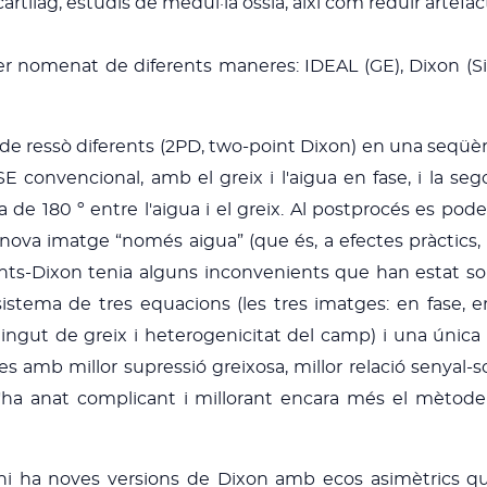
l cartílag, estudis de medul·la òssia, així com reduir arte
er nomenat de diferents maneres: IDEAL (GE), Dixon (S
s de ressò diferents (2PD, two-point Dixon) en una seqüè
convencional, amb el greix i l'aigua en fase, i la seg
 de 180 º entre l'aigua i el greix. Al postprocés es p
na nova imatge “només aigua” (que és, a efectes pràctics
ts-Dixon tenia alguns inconvenients que han estat solu
stema de tres equacions (les tres imatges: en fase, e
ingut de greix i heterogenicitat del camp) i una única 
 amb millor supressió greixosa, millor relació senyal-sor
'ha anat complicant i millorant encara més el mètode
 hi ha noves versions de Dixon amb ecos asimètrics q