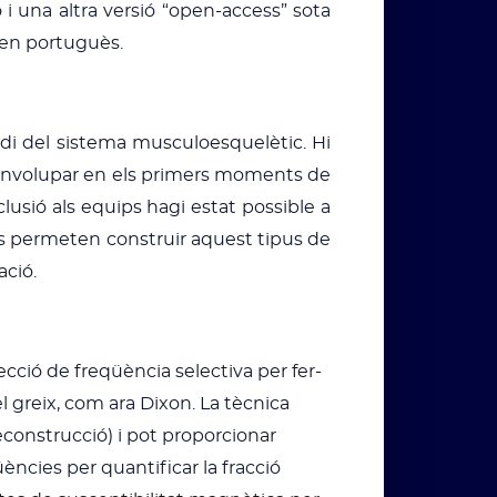
 i una altra versió “open-access” sota
m en portuguès.
di del sistema musculoesquelètic. Hi
senvolupar en els primers moments de
clusió als equips hagi estat possible a
s permeten construir aquest tipus de
ació.
cció de freqüència selectiva per fer-
 greix, com ara Dixon. La tècnica
econstrucció) i pot proporcionar
ències per quantificar la fracció