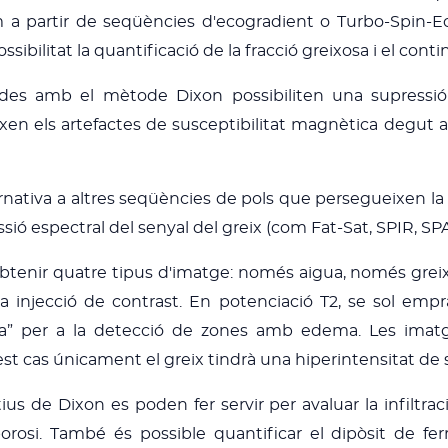
m a partir de seqüències d'ecogradient o Turbo-Spin-Ec
ibilitat la quantificació de la fracció greixosa i el conti
des amb el mètode Dixon possibiliten una supressi
xen els artefactes de susceptibilitat magnètica degut a
ernativa a altres seqüències de pols que persegueixen la m
ió espectral del senyal del greix (com Fat-Sat, SPIR, SPAI
enir quatre tipus d'imatge: només aigua, només greix, e
injecció de contrast. En potenciació T2, se sol emprar 
ua” per a la detecció de zones amb edema. Les imatge
t cas únicament el greix tindrà una hiperintensitat de 
us de Dixon es poden fer servir per avaluar la infiltrac
orosi. També és possible quantificar el dipòsit de f