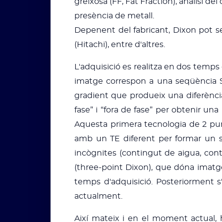
greixosa (FF, Fat Fraction), anàlisi de
presència de metall.
Depenent del fabricant, Dixon pot s
(Hitachi), entre d'altres.
L'adquisició es realitza en dos temp
imatge correspon a una seqüència SE 
gradient que produeix una diferència
fase” i “fora de fase” per obtenir u
Aquesta primera tecnologia de 2 pun
amb un TE diferent per formar un si
incògnites (contingut de aigua, cont
(three-point Dixon), que dóna imatges
temps d'adquisició. Posteriorment s
actualment.
Així mateix i en el moment actual,