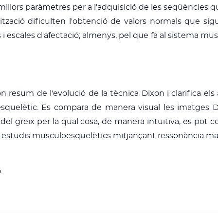
illors paràmetres per a l'adquisició de les seqüències qu
ització dificulten l'obtenció de valors normals que si
s i escales d'afectació; almenys, pel que fa al sistema mus
n resum de l'evolució de la tècnica Dixon i clarifica e
esquelètic. Es compara de manera visual les imatges
e del greix per la qual cosa, de manera intuïtiva, es p
s estudis musculoesquelètics mitjançant ressonància ma
.